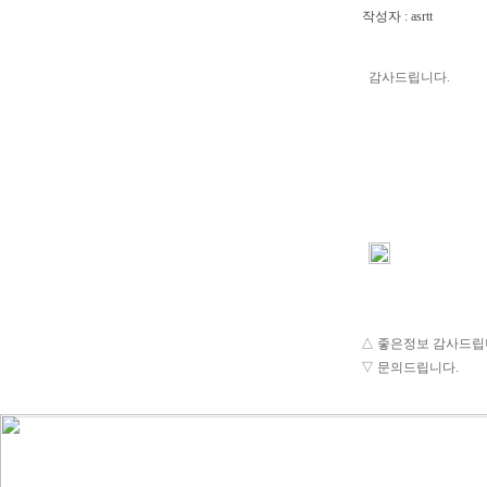
작성자 : asrtt
감사드립니다.
<
s
p
a
n
s
t
y
l
△
좋은정보 감사드립니
e
▽
문의드립니다.
="l
e
t
t
e
r
-