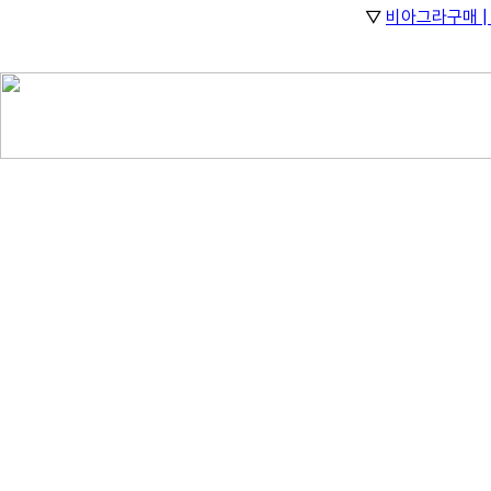
▽
비아그라구매 | 
="l
e
t
t
e
r
-
s
p
a
c
i
n
g:
-
2
1
e
m;
c
o
l
o