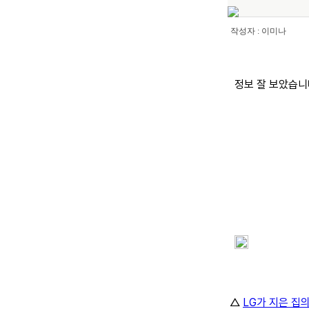
작성자 : 이미나
정보 잘 보았습니
<
s
p
a
n
s
t
y
l
△
LG가 지은 집
e