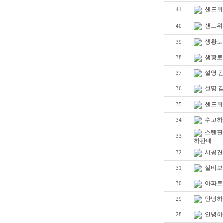
샌드위
41
샌드위
40
생황토
39
생황토
38
설명 
37
설명 
36
센드위
35
수고하
34
스텐판
33
하판매
시공견
32
실비보
31
아파트
30
안녕하
29
안녕하
28