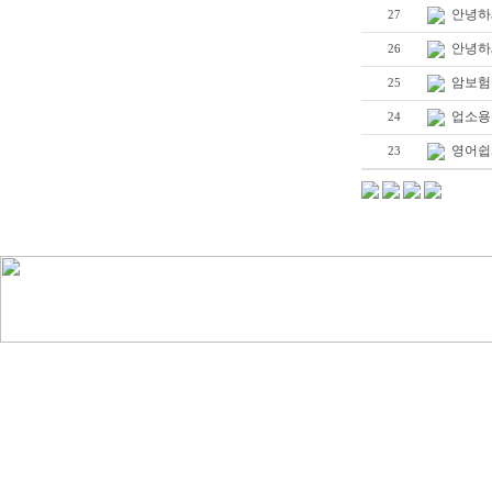
안녕하
27
안녕하
26
암보험
25
업소용
24
영어쉽
23