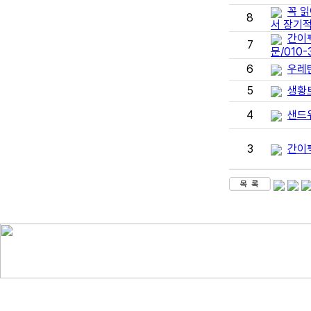
꼭 
8
서 장기적
간이
7
문/010-
6
우레탄
5
생황
4
샌드
3
간이팩