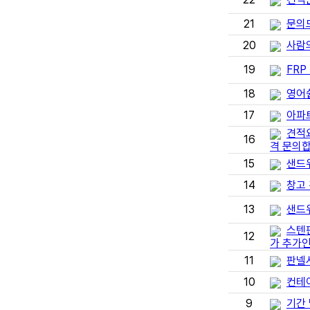
21
문의
20
사람
19
FRP
18
영어
17
아파
견적요
16
격 문의합
15
샌드
14
창고
13
샌드
스텐
12
가 추가
11
판넬
10
컨테
9
기간 